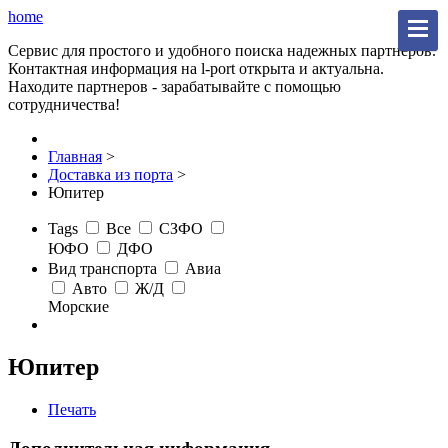
home
Сервис для простого и удобного поиска надежных партнеров.
Контактная информация на l-port открыта и актуальна.
Находите партнеров - зарабатывайте с помощью
сотрудничества!
Главная
>
Доставка из порта
>
Юпитер
Tags
Все
СЗФО
ЮФО
ДФО
Вид транспорта
Авиа
Авто
Ж/Д
Морские
Юпитер
Печать