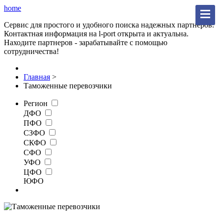
home
Сервис для простого и удобного поиска надежных партнеров.
Контактная информация на l-port открыта и актуальна.
Находите партнеров - зарабатывайте с помощью
сотрудничества!
Главная
>
Таможенные перевозчики
Регион
ДФО
ПФО
СЗФО
СКФО
СФО
УФО
ЦФО
ЮФО