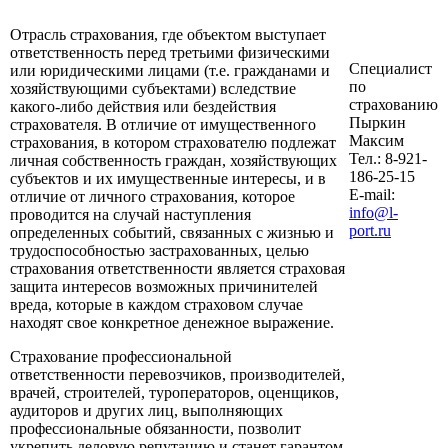
Отрасль страхования, где объектом выступает
ответственность перед третьими физическими
Специалист
или юридическими лицами (т.е. гражданами и
по
хозяйствующими субъектами) вследствие
страхованию
какого-либо действия или бездействия
Пыркин
страхователя. В отличие от имущественного
Максим
страхования, в котором страхователю подлежат
Тел.: 8-921-
личная собственность граждан, хозяйствующих
186-25-15
субъектов и их имущественные интересы, и в
E-mail:
отличие от личного страхования, которое
info@l-
проводится на случай наступления
port.ru
определенных событий, связанных с жизнью и
трудоспособностью застрахованных, целью
страхования ответственности является страховая
защита интересов возможных причинителей
вреда, которые в каждом страховом случае
находят свое конкретное денежное выражение.
Страхование профессиональной
ответственности перевозчиков, производителей,
врачей, строителей, туроператоров, оценщиков,
аудиторов и других лиц, выполняющих
профессиональные обязанности, позволит
укрепить деловую репутацию и станет гарантом